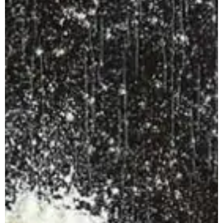
Prenota
Apuane Suite
PENTHOUSE
Penthouse Villa
Penthouse Sasso