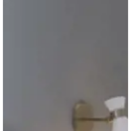
Prenota
Apuane Suite
PENTHOUSE
Penthouse Villa
Penthouse Sasso