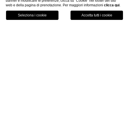
banner e modificare le preferenze, clicca su “Cookie” nel footer del sito
web e della pagina di prenotazione. Per maggiori informazioni
clicca qui
.
PRENOTA
home
camere & suites
double classic
Il paradigma dell'eleganza
Nelle camere Classic si ritrova lo spirito all’origine del
Byron, quello di una residenza dedicata ad ospitare gli
eleganti ozi della villeggiatura all’inizio del ‘900. Colori,