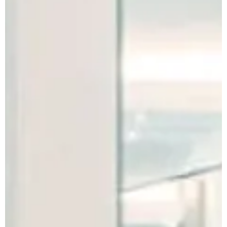
Prenota
Apuane Suite
PENTHOUSE
Penthouse Villa
Penthouse Sasso