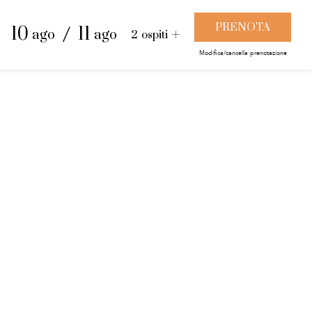
tura e luoghi
/
10
11
ago
ago
2
ospiti
Modifica/cancella prenotazione