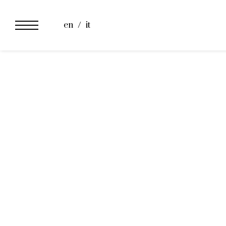
Cooking Cla
en
it